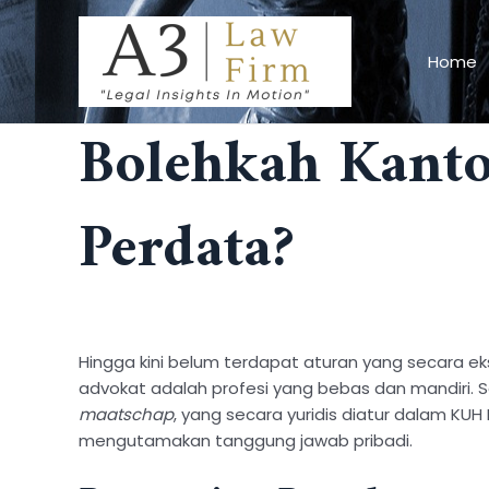
Skip
Post
to
navigation
Home
content
Bolehkah Kant
Perdata?
Hingga kini belum terdapat aturan yang secara 
advokat adalah profesi yang bebas dan mandiri. 
maatschap
, yang secara yuridis diatur dalam KUH
mengutamakan tanggung jawab pribadi.