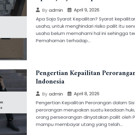
April 9, 2026
By
admin
Apa Saja Syarat Kepailitan? Syarat kepailita
usaha, untuk menghindari risiko pailit itu se
usaha belum memahami hal ini sehingga ter
Pemahaman terhadap…
Pengertian Kepailitan Perorang
Indonesia
April 8, 2026
By
admin
Pengertian Kepailitan Perorangan dalam Si
perorangan merupakan suatu keadaan huku
orang perseorangan dinyatakan pailit oleh P
mampu membayar utang yang telah…