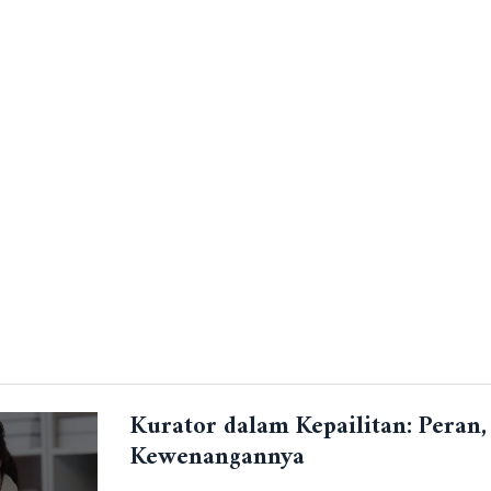
r Hukum dalam Persekutuan Perdata Dewasa Ini
. Jurnal So
awaban Para Sekutu Persekutuan Perdata dan Sekutu Fir
 Pihak Ketiga dalam Suatu Perjanjian Konsorsium terkai
ntang Dharma Nusantara dengan Pemerintah Daerah Balikpa
Kurator dalam Kepailitan: Peran,
Kewenangannya