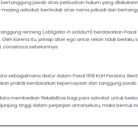
 bertanggung jawab atas perbuatan hukum yang dilakukanny
ing-masing advokat bertindak atas nama pribadi dan bertan
 tanggung renteng (
obligatio in solidum
) berdasarkan Pasal
leh karena itu, prinsip alter ego antar rekan tidak berlaku 
at
consensus
sebelumnya.
a sebagaimana diatur dalam Pasal 1618 KUH Perdata. Bentuk
kan praktik berdasarkan kepercayaan dan tanggung jawab p
ata memberikan fleksibilitas bagi para advokat untuk ber
ijunjung tinggi dalam perjanjian antarsekutu, maka bentuk i