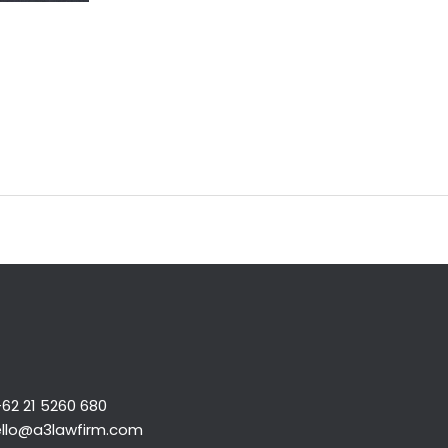
+62 21 5260 680
llo@a3lawfirm.com