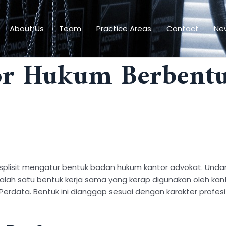
About Us
Team
Practice Areas
Contact
New
or Hukum Berbentu
eksplisit mengatur bentuk badan hukum kantor advokat. 
Salah satu bentuk kerja sama yang kerap digunakan oleh ka
 Perdata. Bentuk ini dianggap sesuai dengan karakter profesi