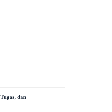
sial, Universitas Katolik Parahyangan.
ma
. Jurnal Benefita, Universitas Islam Batik
t Bubarnya Maatschap atas Kehendak Para Sekutu
pan, Bontang, Kutim dan Paser)
. Jurnal Fiat
 Tugas, dan