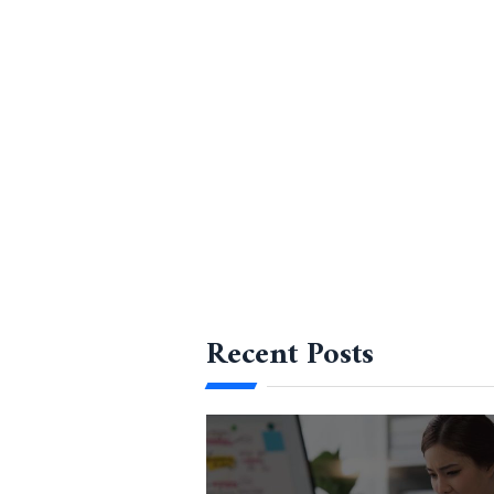
Meliala, D. S., & Ambarita, N. (n.d.).
Kedudukan Kanto
Wiratama, M. G. (n.d.).
Perbandingan Pertanggungj
Surakarta.
(n.d.).
Tanggung Jawab Sekutu Maatschap terhadap
(Kasus Perjanjian Konsorsium antara PT Agro Bi
Justisia, Fakultas Hukum Universitas Lampung.
Recent Posts