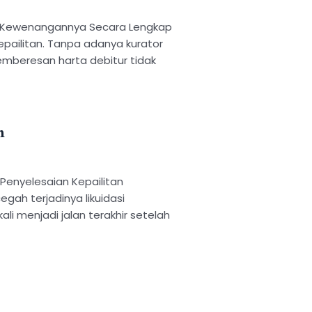
an Kewenangannya Secara Lengkap
kepailitan. Tanpa adanya kurator
emberesan harta debitur tidak
n
f Penyelesaian Kepailitan
ah terjadinya likuidasi
ali menjadi jalan terakhir setelah