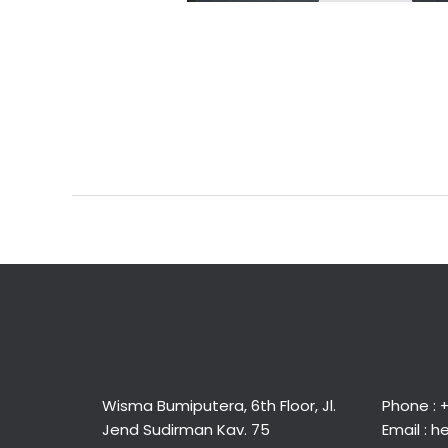
←
Previous Post
Wisma Bumiputera, 6th Floor, Jl.
Phone : 
Jend Sudirman Kav. 75
Email :
he