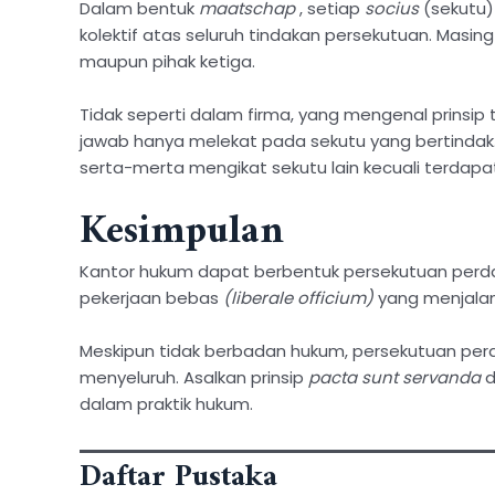
Dalam bentuk
maatschap
, setiap
socius
(sekutu)
kolektif atas seluruh tindakan persekutuan. Mas
maupun pihak ketiga.
Tidak seperti dalam firma, yang mengenal prinsip
jawab hanya melekat pada sekutu yang bertindak. O
serta-merta mengikat sekutu lain kecuali terdap
Kesimpulan
Kantor hukum dapat berbentuk persekutuan perdat
pekerjaan bebas
(liberale officium)
yang menjalan
Meskipun tidak berbadan hukum, persekutuan perd
menyeluruh. Asalkan prinsip
pacta sunt servanda
d
dalam praktik hukum.
Daftar Pustaka